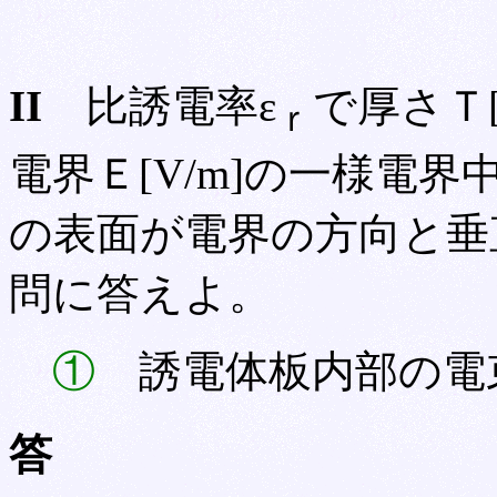
II
比誘電率ε
で厚さＴ
ｒ
電界Ｅ[V/m]の一様電
の表面が電界の方向と垂
問に答えよ。
①
誘電体板内部の電
答