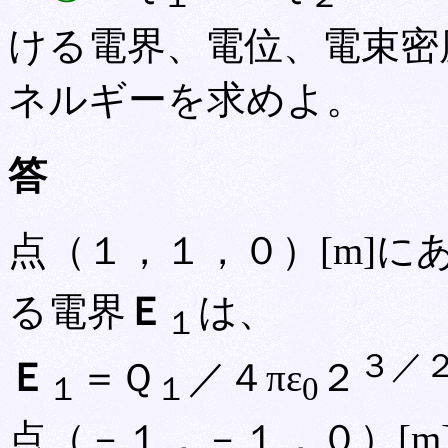
ける電界、電位、電束密
ネルギーを求めよ。
答
点（１，１，０）[m]に
る電界
Ｅ
は、
１
３／
Ｅ
＝Ｑ
／４πε
２
１
１
0
点（－１，－１，０）[m