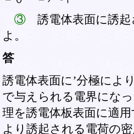
③
誘電体表面に誘起
よ。
答
誘電体表面に’分極によ
で与えられる電界になっ
理を誘電体板表面に適用
より誘起される電荷の密