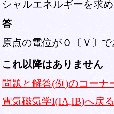
シャルエネルギーを求め
答
原点の電位が０〔Ｖ〕で
これ以降はありません
問題と解答(例)のコーナ
電気磁気学I(IA,IB)へ戻