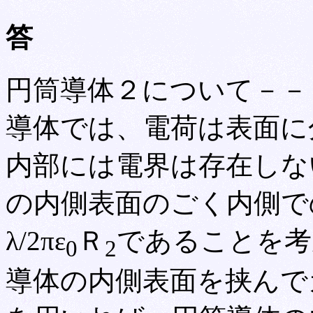
答
円筒導体２について－－
導体では、電荷は表面に
内部には電界は存在しな
の内側表面のごく内側で
λ/2πε
Ｒ
であることを考
0
2
導体の内側表面を挟んで