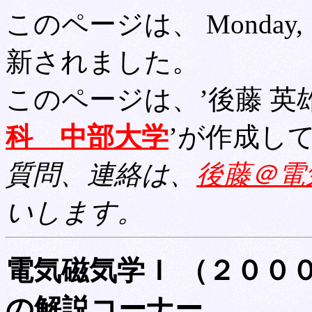
このページは、 Monday, 18-
新されました。
このページは、’後藤 英
科 中部大学
’が作成し
質問、連絡は、
後藤＠電
いします。
電気磁気学Ｉ （２００
の解説コーナー