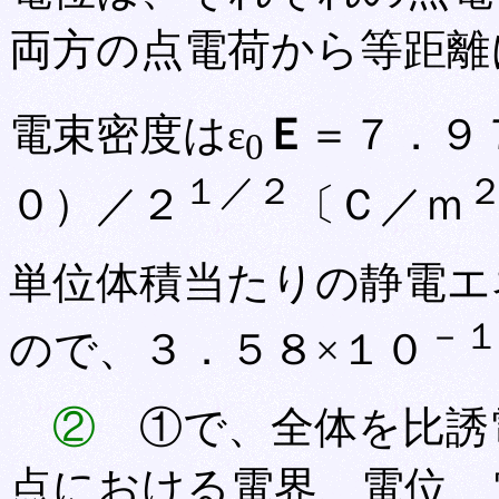
両方の点電荷から等距離
電束密度はε
Ｅ
＝７．９
0
１／２
０）／２
〔Ｃ／ｍ
単位体積当たりの静電エ
－
ので、３．５８×１０
②
①で、全体を比誘電
点における電界、電位、