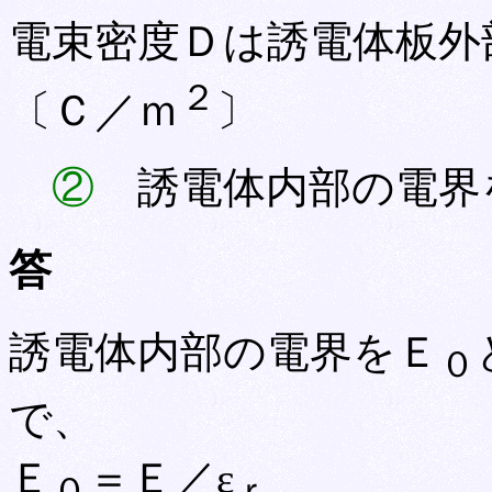
電束密度Ｄは誘電体板外
２
〔Ｃ／ｍ
〕
②
誘電体内部の電界
答
誘電体内部の電界をＥ
０
で、
Ｅ
＝Ｅ／ε
０
ｒ