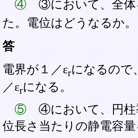
④
③において、全体
た。電位はどうなるか。
答
電界が１／ε
になるので
r
／ε
になる。
r
⑤
④において、円柱
位長さ当たりの静電容量