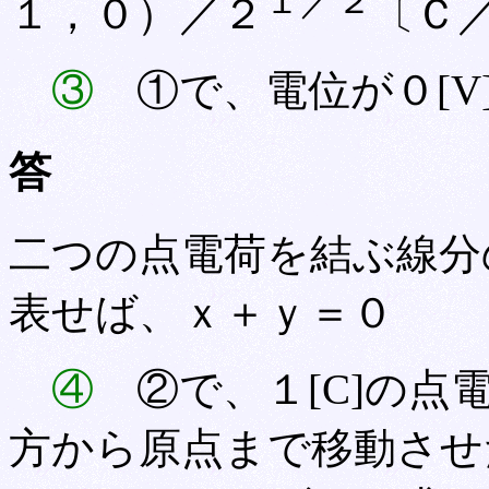
１／２
１，０）／２
〔Ｃ
③
①で、電位が０[V
答
二つの点電荷を結ぶ線分
表せば、ｘ＋ｙ＝０
④
②で、１[C]の点
方から原点まで移動させ