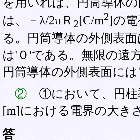
を用いれば、円筒導体の
2
は、－λ/2πＲ
[C/m
]の
2
る。円筒導体の外側表面
は'０'である。無限の遠
円筒導体の外側表面には
②
①において、円柱
[m]における電界の大き
答