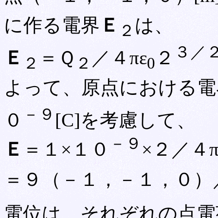
に作る電界
Ｅ
は、
２
３／
Ｅ
＝Ｑ
／４πε
２
２
２
0
よって、原点における電
－９
０
[C]を考慮して、
－９
Ｅ
＝１×１０
×２／４π
＝９（－１，－１，０）
電位は、それぞれの点電