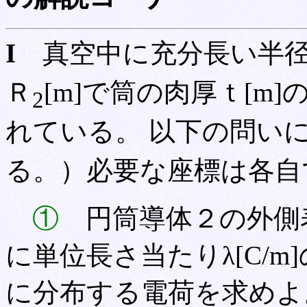
I
真空中に充分長い半
Ｒ
[m]で筒の肉厚ｔ[m
2
れている。 以下の問い
る。）必要な座標は各自
①
円筒導体２の外側
に単位長さ当たりλ[C/
に分布する電荷を求めよ