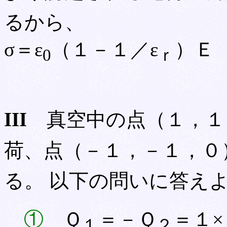
るから、
σ＝ε
（１－１／ε
）Ｅ
0
ｒ
III
真空中の点（１，１，
荷、点（－１，－１，０）
る。 以下の問いに答え
①
Ｑ
＝－Ｑ
＝１×
１
２