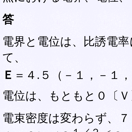
答
電界と電位は、比誘電率
て、
Ｅ
＝４.５（－１，－１
電位は、もともと０〔Ｖ
電束密度は変わらず、７