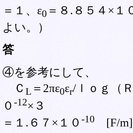
＝１、ε
＝８.８５４×１
0
よい。）
答
④を参考にして、
Ｃ
＝2πε
ε
/ｌｏｇ（
L
0
r
-12
０
×３
-10
＝１.６７×１０
[F/m