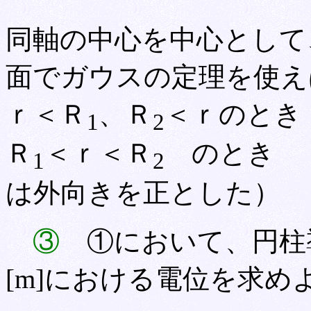
同軸の中心を中心として
面でガウスの定理を使え
ｒ＜Ｒ
、Ｒ
＜ｒのとき 
1
2
Ｒ
＜ｒ＜Ｒ
のとき Ｅ
1
2
は外向きを正とした）
③
①において、円柱
[m]における電位を求め