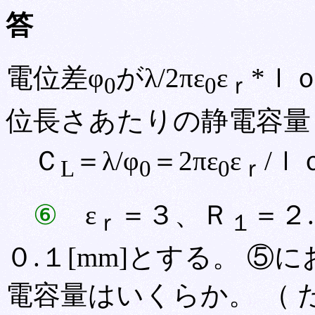
答
電位差φ
がλ/2πε
ε
*ｌ
0
0
ｒ
位長さあたりの静電容量
Ｃ
＝λ/φ
＝2πε
ε
/ｌ
L
0
0
ｒ
⑥
ε
＝３、Ｒ
＝２.
ｒ
１
０.１[mm]とする。 
電容量はいくらか。 （ 