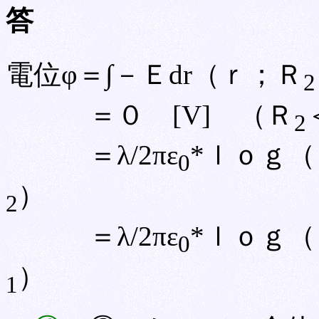
答
電位φ＝∫－Ｅdr（ｒ；Ｒ
2
＝０ [V] （Ｒ
2
＝λ/2πε
*ｌｏｇ（
0
）
2
＝λ/2πε
*ｌｏｇ（
0
）
1